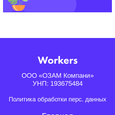
ООО «ОЗАМ Компани»
УНП: 193675484
Политика обработки перс. данных