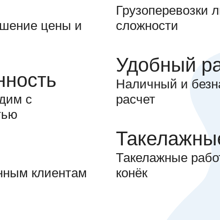
Грузоперевозки 
шение цены и
сложности
Удобный р
нность
Наличный и без
дим с
расчет
тью
Такелажны
Такелажные раб
нным клиентам
конёк