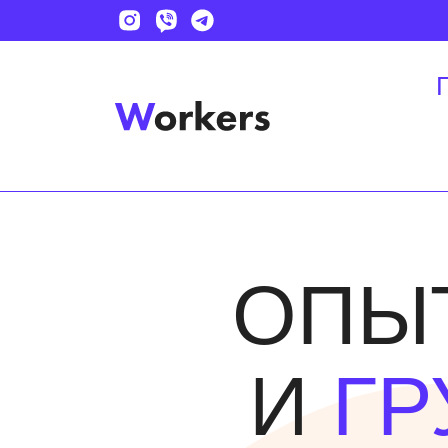
ОПЫ
И
ГР