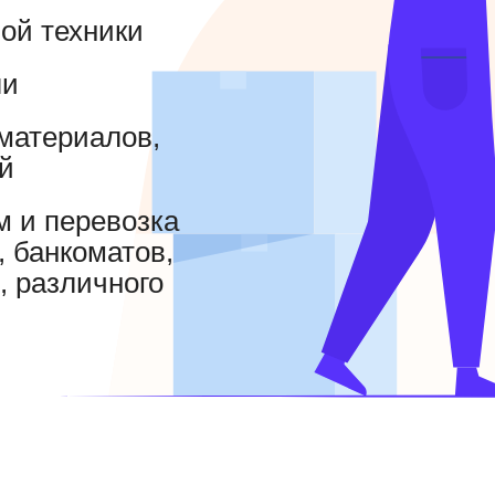
вой техники
ли
йматериалов,
й
м и перевозка
, банкоматов,
, различного