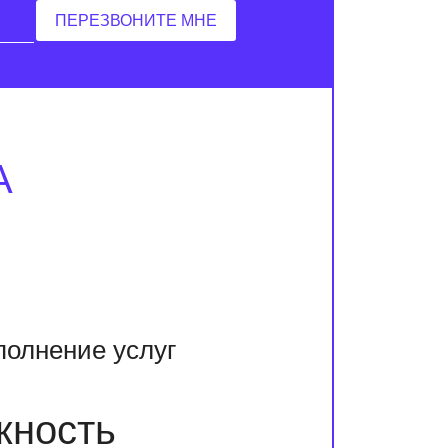
А
полнение услуг
жность