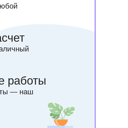
любой
асчет
наличный
е работы
оты — наш