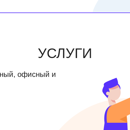
УСЛУГИ
чный, офисный и
в